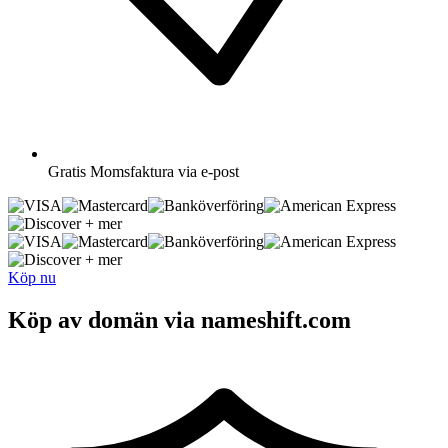
Gratis
Momsfaktura via e-post
+ mer
+ mer
Köp nu
Köp av domän via nameshift.com