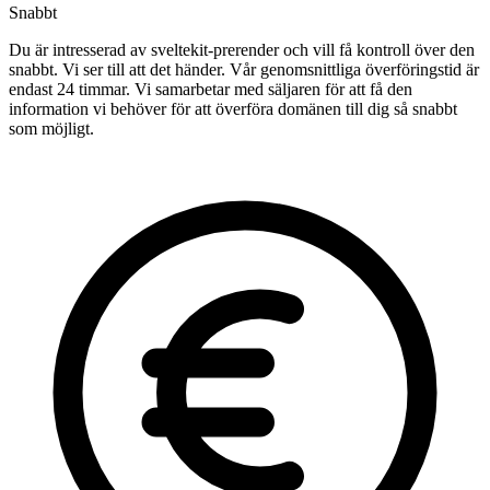
Snabbt
Du är intresserad av sveltekit-prerender och vill få kontroll över den
snabbt. Vi ser till att det händer. Vår genomsnittliga överföringstid är
endast 24 timmar. Vi samarbetar med säljaren för att få den
information vi behöver för att överföra domänen till dig så snabbt
som möjligt.